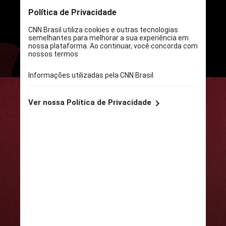
m de altura, revelou que a principal
razão para sua escolha é que
“sempre” há alguém mais alto que
ele sentado à sua frente,
bloqueando sua visão