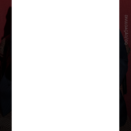
DIVULGAÇÃO/GQ
Questionado se ele alguma vez
participou de exibições públicas de
seus próprios longas, ele falou com
sinceridade em entrevista à