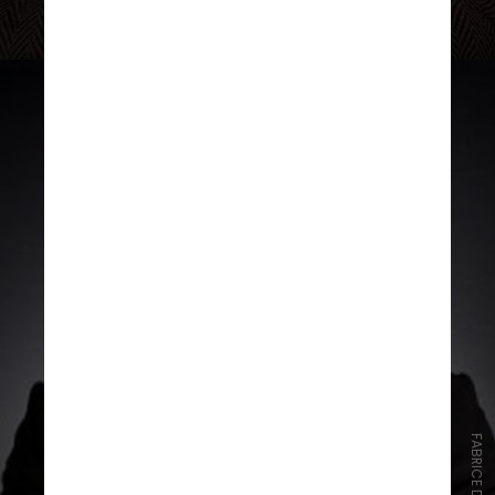
‘’Variety’’