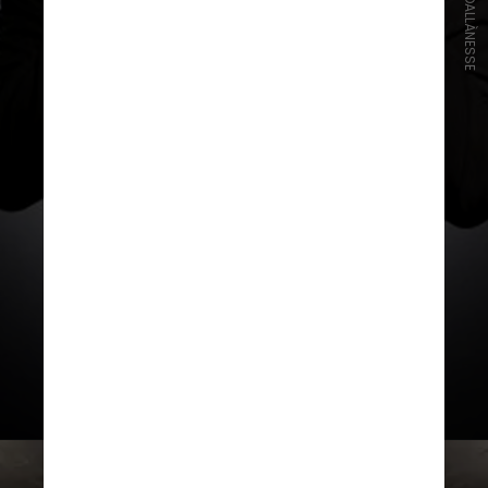
FABRICE DALLÀNESSE
“Eu não faço isso. As pessoas falam
e se movimentam muito. Sou
baixinho e sempre tem uma pessoa
alta na minha frente"