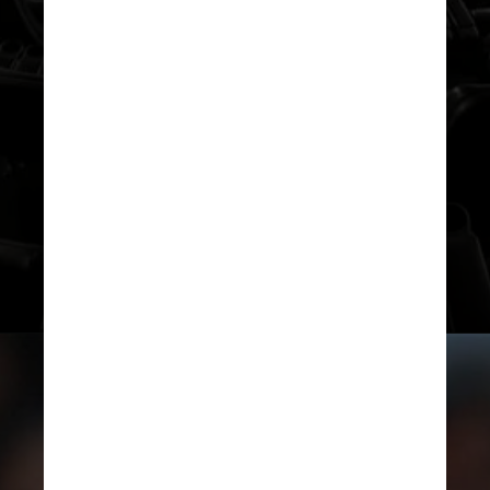
Apesar disso, o diretor confessou
sua preferência por salas de cinema
equipadas com telas maiores e
melhor resolução do que as
convencionais